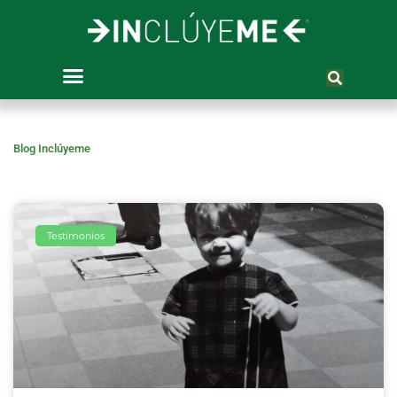
Ir
al
contenido
Blog Inclúyeme
Testimonios