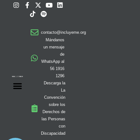
I
F
T
X
S
Y
L
n
a
i
-
p
o
i
s
c
k
t
o
u
n
t
e
t
w
t
t
k
a
b
o
i
i
u
e
contacto@incluyeme.org
g
o
k
t
f
b
d
r
o
t
y
e
i
Mándanos
a
k
e
n
un mensaje
m
-
r
de
f
WhatsApp al
56 1916
1296
Descarga la
La
Convención
sobre los
Derechos de
las Personas
con
Discapacidad