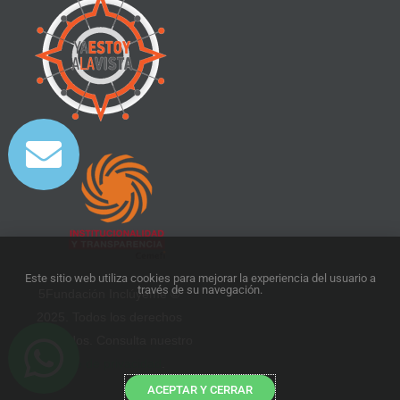
Este sitio web utiliza cookies para mejorar la experiencia del usuario a
través de su navegación.
5Fundación Inclúyeme ©
2025. Todos los derechos
reservados. Consulta nuestro
aviso de privacidad
.
ACEPTAR Y CERRAR