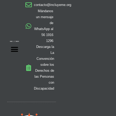
a
b
o
i
i
u
e
contacto@incluyeme.org
g
o
k
t
f
b
d
r
o
t
y
e
i
Mándanos
a
k
e
n
un mensaje
m
-
r
de
f
WhatsApp al
56 1916
1296
Descarga la
La
Convención
sobre los
Derechos de
las Personas
con
Discapacidad