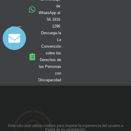
a
k
e
n
m
-
r
de
f
WhatsApp al
56 1916
1296
Descarga la
La
Convención
sobre los
Derechos de
las Personas
con
Discapacidad
Este sitio web utiliza cookies para mejorar la experiencia del usuario a
través de su navegación.