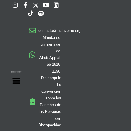
I
F
T
X
S
Y
L
n
a
i
-
p
o
i
s
c
k
t
o
u
n
t
e
t
w
t
t
k
a
b
o
i
i
u
e
contacto@incluyeme.org
g
o
k
t
f
b
d
r
o
t
y
e
i
Mándanos
a
k
e
n
un mensaje
m
-
r
de
f
WhatsApp al
56 1916
1296
Descarga la
La
Convención
sobre los
Derechos de
las Personas
con
Discapacidad