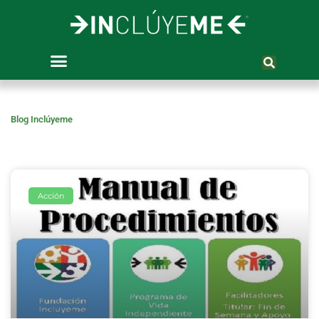
Ir
al
contenido
Blog Inclúyeme
Acción