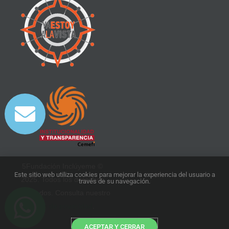
5Fundación Inclúyeme ©
Este sitio web utiliza cookies para mejorar la experiencia del usuario a
2025. Todos los derechos
través de su navegación.
reservados. Consulta nuestro
aviso de privacidad
.
ACEPTAR Y CERRAR