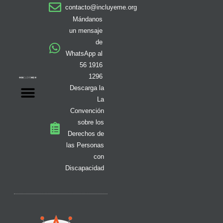
a
b
o
i
i
u
e
contacto@incluyeme.org
g
o
k
t
f
b
d
r
o
t
y
e
i
Mándanos
a
k
e
n
un mensaje
m
-
r
de
f
WhatsApp al
56 1916
1296
Descarga la
La
Convención
sobre los
Derechos de
las Personas
con
Discapacidad