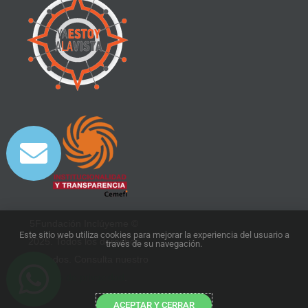
5Fundación Inclúyeme ©
Este sitio web utiliza cookies para mejorar la experiencia del usuario a
2025. Todos los derechos
través de su navegación.
reservados. Consulta nuestro
aviso de privacidad
.
ACEPTAR Y CERRAR