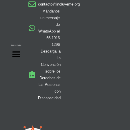
a
b
o
i
i
u
e
contacto@incluyeme.org
g
o
k
t
f
b
d
r
o
t
y
e
i
Mándanos
a
k
e
n
un mensaje
m
-
r
de
f
WhatsApp al
56 1916
1296
Descarga la
La
Convención
sobre los
Derechos de
las Personas
con
Discapacidad