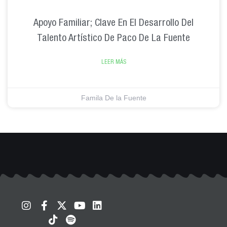
Apoyo Familiar; Clave En El Desarrollo Del
Talento Artístico De Paco De La Fuente
LEER MÁS
Famila De la Fuente
I
F
T
X
S
Y
L
n
a
i
-
p
o
i
s
c
k
t
o
u
n