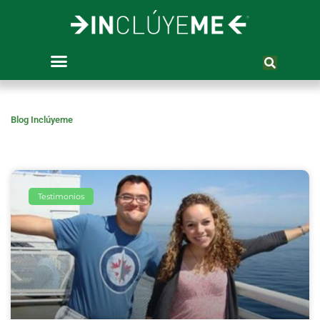
Ir
al
contenido
Blog Inclúyeme
Testimonios