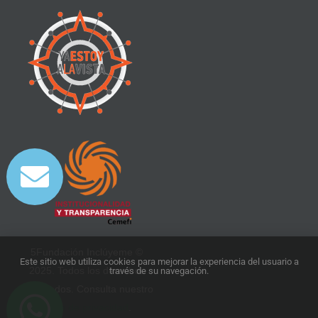
5Fundación Inclúyeme ©
Este sitio web utiliza cookies para mejorar la experiencia del usuario a
2025. Todos los derechos
través de su navegación.
reservados. Consulta nuestro
aviso de privacidad
.