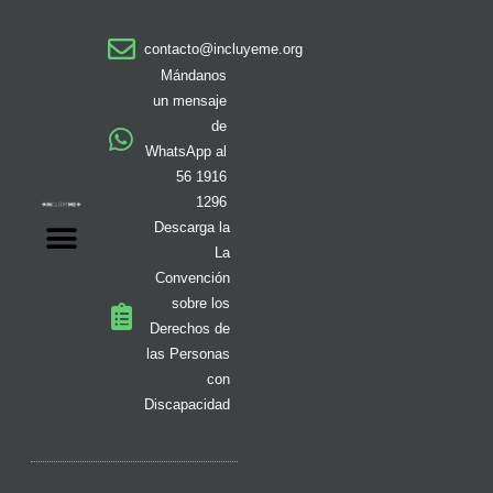
t
e
t
w
t
t
k
a
b
o
i
i
u
e
contacto@incluyeme.org
g
o
k
t
f
b
d
r
o
t
y
e
i
Mándanos
a
k
e
n
un mensaje
m
-
r
de
f
WhatsApp al
56 1916
1296
Descarga la
La
Convención
sobre los
Derechos de
las Personas
con
Discapacidad