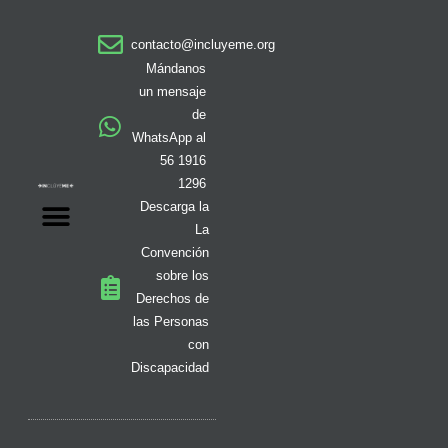
t
e
t
w
t
t
k
a
b
o
i
i
u
e
contacto@incluyeme.org
g
o
k
t
f
b
d
r
o
t
y
e
i
Mándanos
a
k
e
n
un mensaje
m
-
r
de
f
WhatsApp al
56 1916
1296
Descarga la
La
Convención
sobre los
Derechos de
las Personas
con
Discapacidad