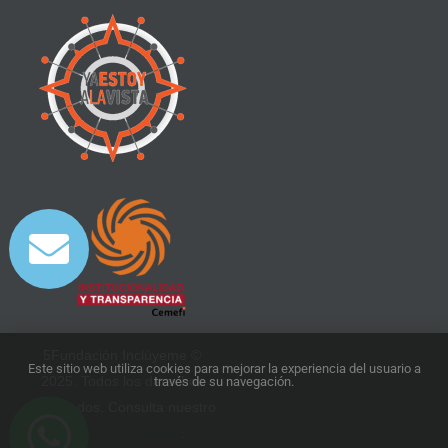
5Fundación Inclúyeme ©
Este sitio web utiliza cookies para mejorar la experiencia del usuario a
2025. Todos los derechos
través de su navegación.
reservados. Consulta nuestro
aviso de privacidad
.