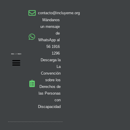
t
e
t
w
t
t
k
a
b
o
i
i
u
e
contacto@incluyeme.org
g
o
k
t
f
b
d
r
o
t
y
e
i
Mándanos
a
k
e
n
un mensaje
m
-
r
de
f
WhatsApp al
56 1916
1296
Descarga la
La
Convención
sobre los
Derechos de
las Personas
con
Discapacidad