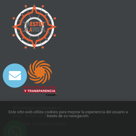
5Fundación Inclúyeme ©
Este sitio web utiliza cookies para mejorar la experiencia del usuario a
2025. Todos los derechos
través de su navegación.
reservados. Consulta nuestro
aviso de privacidad
.