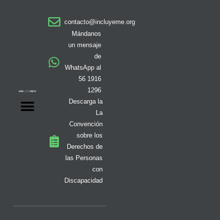
t
e
t
w
t
t
k
a
b
o
i
i
u
e
contacto@incluyeme.org
g
o
k
t
f
b
d
r
o
t
y
e
i
Mándanos
a
k
e
n
un mensaje
m
-
r
de
f
WhatsApp al
56 1916
1296
Descarga la
La
Convención
sobre los
Derechos de
las Personas
con
Discapacidad