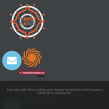
5Fundación Inclúyeme ©
Este sitio web utiliza cookies para mejorar la experiencia del usuario a
2025. Todos los derechos
través de su navegación.
reservados. Consulta nuestro
aviso de privacidad
.