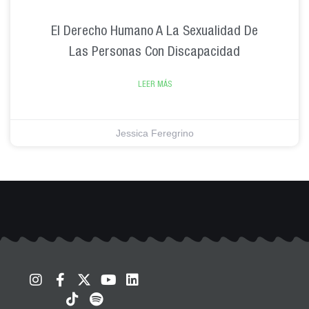
El Derecho Humano A La Sexualidad De
Las Personas Con Discapacidad
LEER MÁS
Jessica Feregrino
I
F
T
X
S
Y
L
n
a
i
-
p
o
i
s
c
k
t
o
u
n