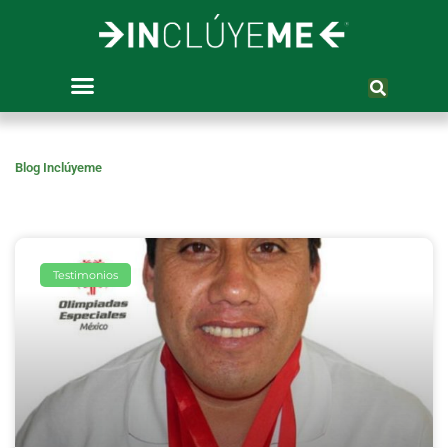
Ir
al
contenido
Blog Inclúyeme
Testimonios