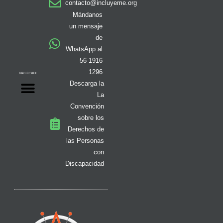
contacto@incluyeme.org
g
o
k
t
f
b
d
r
o
t
y
e
i
Mándanos
a
k
e
n
un mensaje
m
-
r
de
f
WhatsApp al
56 1916
1296
Descarga la
La
Convención
sobre los
Derechos de
las Personas
con
Discapacidad