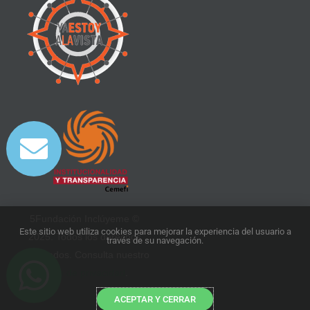
5Fundación Inclúyeme ©
Este sitio web utiliza cookies para mejorar la experiencia del usuario a
2025. Todos los derechos
través de su navegación.
reservados. Consulta nuestro
aviso de privacidad
.
ACEPTAR Y CERRAR