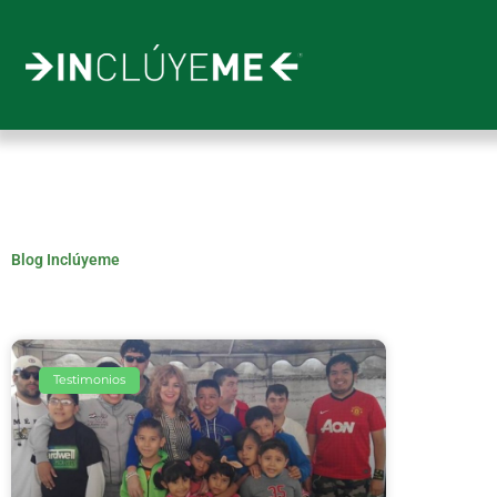
Ir
al
contenido
Blog Inclúyeme
Testimonios