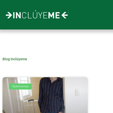
Ir
al
contenido
Blog Inclúyeme
Testimonios