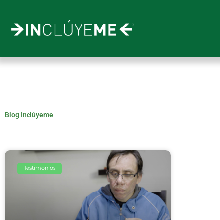
Ir
al
contenido
Blog Inclúyeme
Testimonios