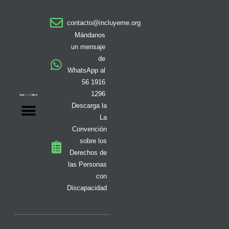
t
e
t
w
t
t
k
a
b
o
i
i
u
e
contacto@incluyeme.org
g
o
k
t
f
b
d
r
o
t
y
e
i
Mándanos
a
k
e
n
un mensaje
m
-
r
de
f
WhatsApp al
56 1916
1296
Descarga la
La
Convención
sobre los
Derechos de
las Personas
con
Discapacidad