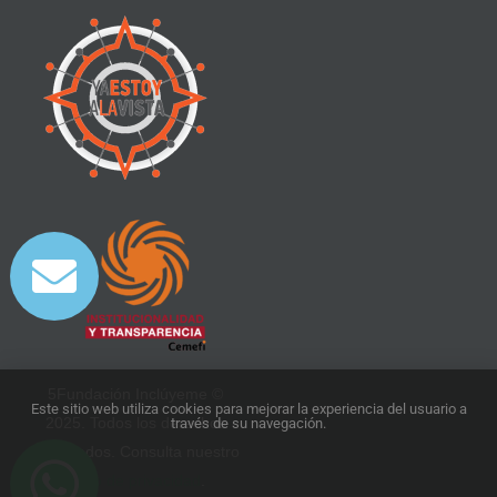
5Fundación Inclúyeme ©
Este sitio web utiliza cookies para mejorar la experiencia del usuario a
2025. Todos los derechos
través de su navegación.
reservados. Consulta nuestro
aviso de privacidad
.