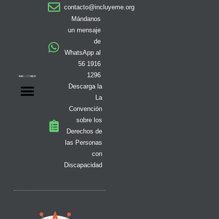
a
b
o
i
i
u
e
contacto@incluyeme.org
g
o
k
t
f
b
d
r
o
t
y
e
i
Mándanos
a
k
e
n
un mensaje
m
-
r
de
f
WhatsApp al
56 1916
1296
Descarga la
La
Convención
sobre los
Derechos de
las Personas
con
Discapacidad