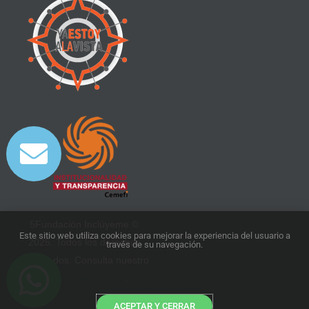
5Fundación Inclúyeme ©
Este sitio web utiliza cookies para mejorar la experiencia del usuario a
2025. Todos los derechos
través de su navegación.
reservados. Consulta nuestro
aviso de privacidad
.
ACEPTAR Y CERRAR