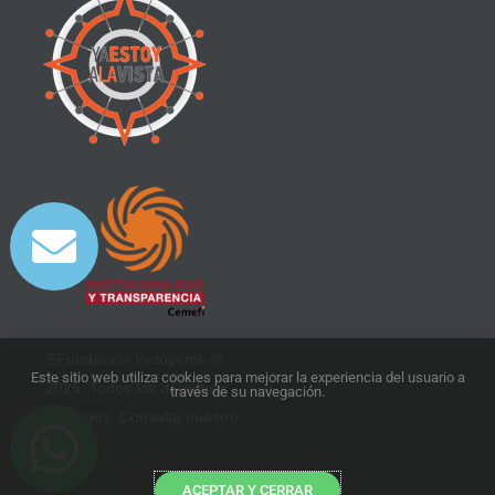
5Fundación Inclúyeme ©
Este sitio web utiliza cookies para mejorar la experiencia del usuario a
2025. Todos los derechos
través de su navegación.
reservados. Consulta nuestro
aviso de privacidad
.
ACEPTAR Y CERRAR