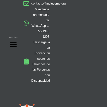
a
b
o
i
i
u
e
contacto@incluyeme.org
g
o
k
t
f
b
d
r
o
t
y
e
i
Mándanos
a
k
e
n
un mensaje
m
-
r
de
f
WhatsApp al
56 1916
1296
Descarga la
La
Convención
sobre los
Derechos de
las Personas
con
Discapacidad