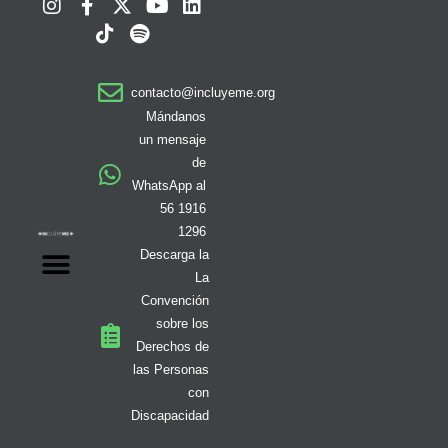
I
F
T
X
S
Y
L
n
a
i
-
p
o
i
s
c
k
t
o
u
n
t
e
t
w
t
t
k
a
b
o
i
i
u
e
contacto@incluyeme.org
g
o
k
t
f
b
d
r
o
t
y
e
i
Mándanos
a
k
e
n
un mensaje
m
-
r
de
f
WhatsApp al
56 1916
1296
Descarga la
La
Convención
sobre los
Derechos de
las Personas
con
Discapacidad