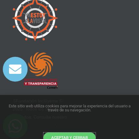
5Fundación Inclúyeme ©
Este sitio web utiliza cookies para mejorar la experiencia del usuario a
2025. Todos los derechos
través de su navegación.
reservados. Consulta nuestro
aviso de privacidad
.
ACEPTAR Y CERRAR