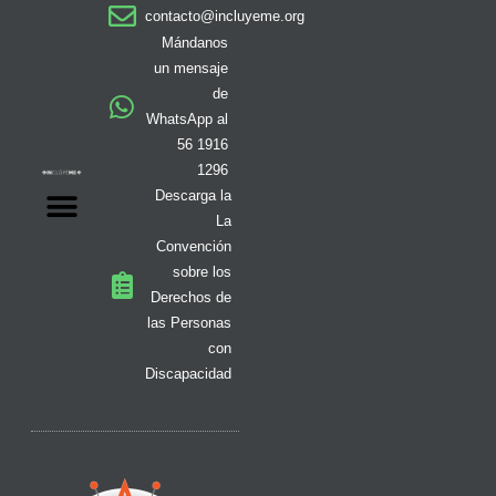
a
b
o
i
i
u
e
contacto@incluyeme.org
g
o
k
t
f
b
d
r
o
t
y
e
i
Mándanos
a
k
e
n
un mensaje
m
-
r
de
f
WhatsApp al
56 1916
1296
Descarga la
La
Convención
sobre los
Derechos de
las Personas
con
Discapacidad