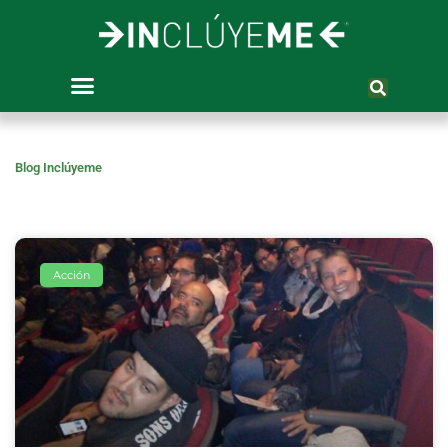
Ir
al
contenido
Blog Inclúyeme
Acción