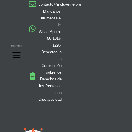
a
b
o
i
i
u
e
contacto@incluyeme.org
g
o
k
t
f
b
d
r
o
t
y
e
i
Mándanos
a
k
e
n
un mensaje
m
-
r
de
f
WhatsApp al
56 1916
1296
Descarga la
La
Convención
sobre los
Derechos de
las Personas
con
Discapacidad