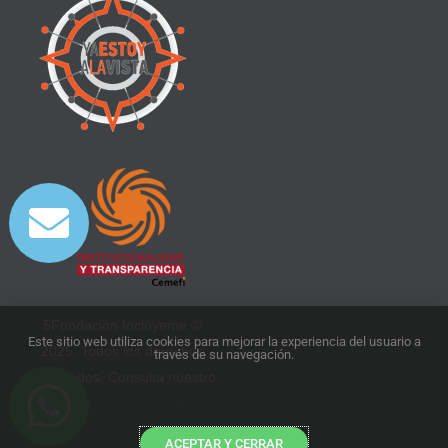
5Fundación Inclúyeme ©
Este sitio web utiliza cookies para mejorar la experiencia del usuario a
2025. Todos los derechos
través de su navegación.
reservados. Consulta nuestro
aviso de privacidad
.
ACEPTAR Y CERRAR