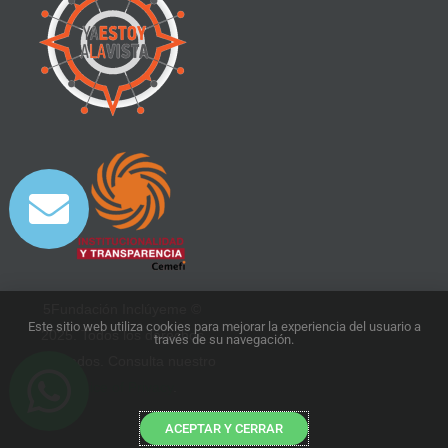
5Fundación Inclúyeme ©
Este sitio web utiliza cookies para mejorar la experiencia del usuario a
2025. Todos los derechos
través de su navegación.
reservados. Consulta nuestro
Notice of Privacy
.
ACEPTAR Y CERRAR