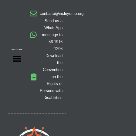
t
e
t
w
t
t
k
a
b
o
i
i
u
e
contacto@incluyeme.org
g
o
k
t
f
b
d
r
o
t
y
e
i
Send us a
a
k
e
n
WhatsApp
m
-
r
message to
f
56 1916
1296
Download
the
Convention
on the
Rights of
Persons with
Disabilities