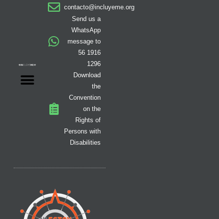
a
b
o
i
i
u
e
contacto@incluyeme.org
g
o
k
t
f
b
d
r
o
t
y
e
i
Send us a
a
k
e
n
WhatsApp
m
-
r
message to
f
56 1916
1296
Download
the
Convention
on the
Rights of
Persons with
Disabilities