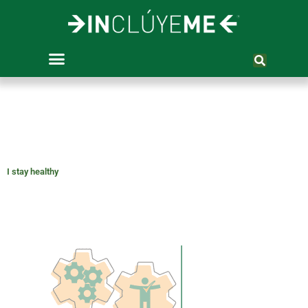
Skip
to
content
I stay healthy