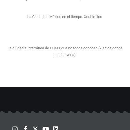
La Ciudad de México en el tiempo: Xochimilco
La ciudad subterránea de CDMX que no todos conocen (7 sitios donde
puedes verla)
I
F
T
X
S
Y
L