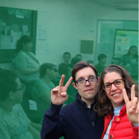
El diplomado cuenta con:
Actividades teórico–prácticas
Actividades vivenciales en comunidad
Convivencia entre pares y espacio de pertenencia
Sesiones con enfoque DUA (Diseño Universal de
Aprendizaje)
Apoyos individualizados
Equipo docente especializado
Sesiones informativas por ZOOM ( Preguntas y respuestas)
Conéctate a una sesión para recibir información
detallada del proceso de ingreso y costos del diplomado.
Fechas y horario (7:00 p. m.):