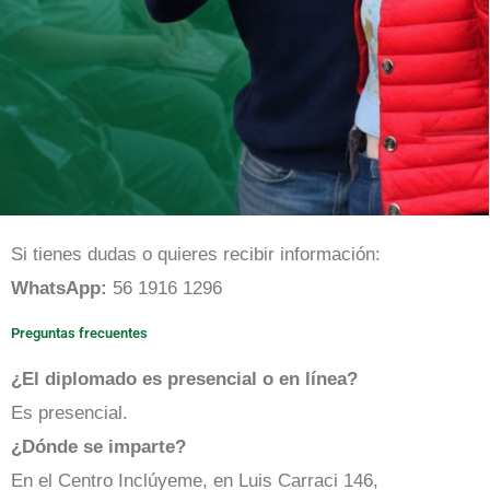
Jueves 14 de mayo
Registro:
Para recibir la liga de Zoom, regístrate en el
formulario de Inclúyeme.
Regístrate aquí
Contact
Si tienes dudas o quieres recibir información:
WhatsApp:
56 1916 1296
Preguntas frecuentes
¿El diplomado es presencial o en línea?
Es presencial.
¿Dónde se imparte?
En el Centro Inclúyeme, en Luis Carraci 146,