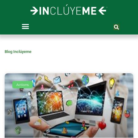
Skip
to
content
Blog Inclúyeme
Actions