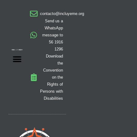
t
e
t
w
t
t
k
a
b
o
i
i
u
e
contacto@incluyeme.org
g
o
k
t
f
b
d
r
o
t
y
e
i
Send us a
a
k
e
n
WhatsApp
m
-
r
message to
f
56 1916
1296
Download
the
Convention
on the
Rights of
Persons with
Disabilities