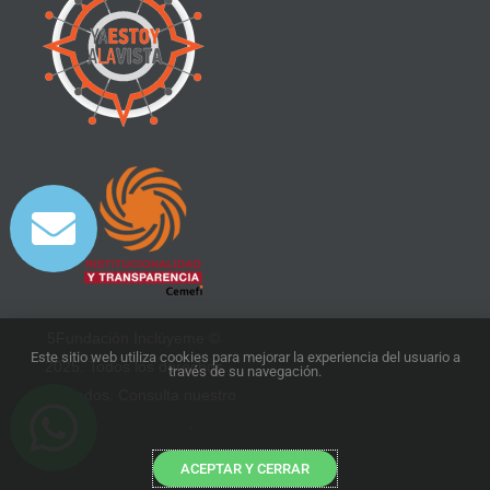
5Fundación Inclúyeme ©
Este sitio web utiliza cookies para mejorar la experiencia del usuario a
2025. Todos los derechos
través de su navegación.
reservados. Consulta nuestro
Notice of Privacy
.
ACEPTAR Y CERRAR