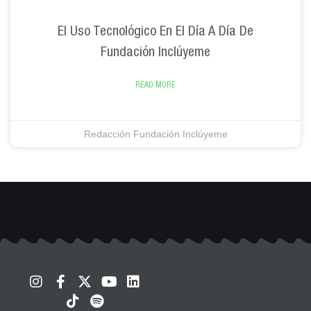
El Uso Tecnológico En El Día A Día De
Fundación Inclúyeme
READ MORE
Redacción Fundación Inclúyeme
I
F
T
X
S
Y
L
n
a
i
-
p
o
i
s
c
k
t
o
u
n