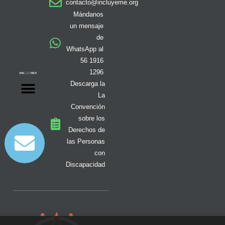
contacto@incluyeme.org
g
o
k
t
f
b
d
r
o
t
y
e
i
Mándanos
a
k
e
n
un mensaje
m
-
r
de
f
WhatsApp al
56 1916
1296
Descarga la
La
Convención
sobre los
Derechos de
las Personas
con
Discapacidad