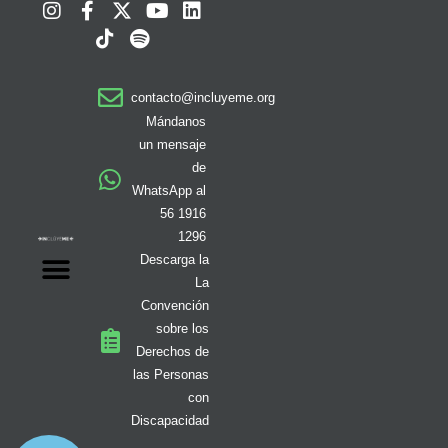
I
F
T
X
S
Y
L
n
a
i
-
p
o
i
s
c
k
t
o
u
n
t
e
t
w
t
t
k
a
b
o
i
i
u
e
contacto@incluyeme.org
g
o
k
t
f
b
d
r
o
t
y
e
i
Mándanos
a
k
e
n
un mensaje
m
-
r
de
f
WhatsApp al
56 1916
1296
Descarga la
La
Convención
sobre los
Derechos de
las Personas
con
Discapacidad