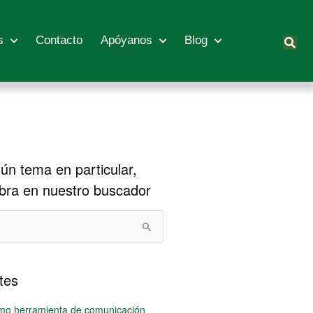
s
Contacto
Apóyanos
Blog
gún tema en particular,
abra en nuestro buscador
tes
mo herramienta de comunicación