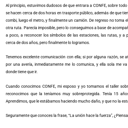
Al principio, estuvimos dudosos de que entrara a CONFE, sobre todo p
se hacen cerca de dos horas en trasporte público, además de que tie
combi, luego el metro, y finalmente un camión. De regreso no toma 
otra ruta. Parecía imposible, pero lo conseguimos a base de acompaña
a poco, a reconocer los símbolos de las estaciones, las rutas, y a
cerca de dos años, pero finalmente lo logramos.
Tenemos excelente comunicación con ella; si por alguna razón, se a
por una avería, inmediatamente me lo comunica, y ella sola me va 
donde tiene que ir.
Cuando conocimos CONFE, mi esposo y yo tomamos el taller sobre 
reconocimos que la teníamos muy sobreprotegida. Tenía 15 años 
Aprendimos, que le estábamos haciendo mucho daño, y que no la es
Seguramente que conoces la frase, “La unión hace la fuerza”, ¿Piensas