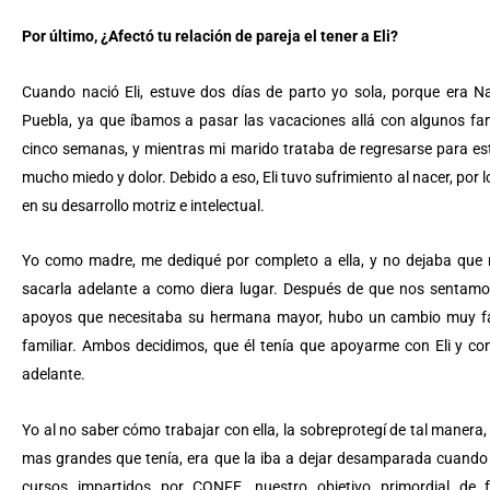
Por último, ¿Afectó tu relación de pareja el tener a Eli?
Cuando nació Eli, estuve dos días de parto yo sola, porque era 
Puebla, ya que íbamos a pasar las vacaciones allá con algunos fami
cinco semanas, y mientras mi marido trataba de regresarse para est
mucho miedo y dolor. Debido a eso, Eli tuvo sufrimiento al nacer, por l
en su desarrollo motriz e intelectual.
Yo como madre, me dediqué por completo a ella, y no dejaba que m
sacarla adelante a como diera lugar. Después de que nos sentamos a
apoyos que necesitaba su hermana mayor, hubo un cambio muy fav
familiar. Ambos decidimos, que él tenía que apoyarme con Eli y con
adelante.
Yo al no saber cómo trabajar con ella, la sobreprotegí de tal manera
mas grandes que tenía, era que la iba a dejar desamparada cuando
cursos impartidos por CONFE, nuestro objetivo primordial de 