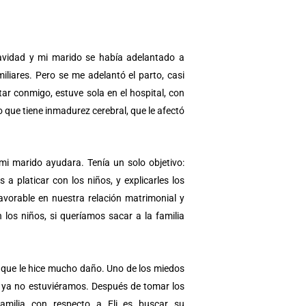
Navidad y mi marido se había adelantado a
liares. Pero se me adelantó el parto, casi
ar conmigo, estuve sola en el hospital, con
o que tiene inmadurez cerebral, que le afectó
i marido ayudara. Tenía un solo objetivo:
 platicar con los niños, y explicarles los
orable en nuestra relación matrimonial y
 los niños, si queríamos sacar a la familia
, que le hice mucho daño. Uno de los miedos
 ya no estuviéramos. Después de tomar los
familia con respecto a Eli es buscar su