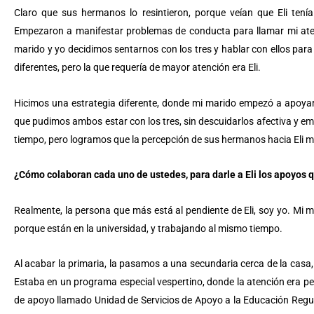
Claro que sus hermanos lo resintieron, porque veían que Eli ten
Empezaron a manifestar problemas de conducta para llamar mi aten
marido y yo decidimos sentarnos con los tres y hablar con ellos para
diferentes, pero la que requería de mayor atención era Eli.
Hicimos una estrategia diferente, donde mi marido empezó a apoyar 
que pudimos ambos estar con los tres, sin descuidarlos afectiva y e
tiempo, pero logramos que la percepción de sus hermanos hacia Eli 
¿Cómo colaboran cada uno de ustedes, para darle a Eli los apoyos 
Realmente, la persona que más está al pendiente de Eli, soy yo. Mi ma
porque están en la universidad, y trabajando al mismo tiempo.
Al acabar la primaria, la pasamos a una secundaria cerca de la casa
Estaba en un programa especial vespertino, donde la atención era p
de apoyo llamado Unidad de Servicios de Apoyo a la Educación Regul