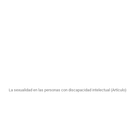
Aplicación para usar el metro y metrobús en México
Cómo usar las nuevas máquinas de recarga