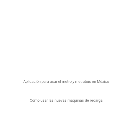
56 1916
1296
Descarga la
La
Convención
sobre los
Derechos de
las Personas
con
Discapacidad