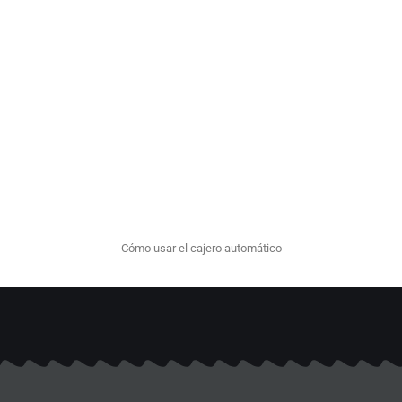
5Fundación Inclúyeme ©
2025. Todos los derechos
reservados. Consulta nuestro
aviso de privacidad
.