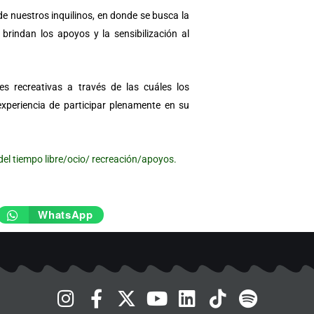
de nuestros inquilinos, en donde se busca la
brindan los apoyos y la sensibilización al
es recreativas a través de las cuáles los
experiencia de participar plenamente en su
del tiempo libre/ocio/ recreación/apoyos.
WhatsApp
I
F
X
Y
L
T
S