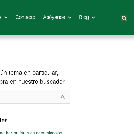
s
Contacto
Apóyanos
Blog
gún tema en particular,
abra en nuestro buscador
tes
mo herramienta de comunicación