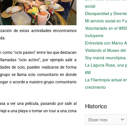
social
Discapacidad y Diversi
Mi servicio social en 
Voluntariado en el IMS
lización de estas actividades encontramos
Inclúyeme
ida.
Entrevista con Marco
VIsitando el Museo del
can como “ocio pasivo” entre las que destacan
Soy mamá neurotípica.
llamadas “ocio activo”, por ejemplo salir a
La Laguna Rosa, una p
vidades de ocio, pueden realizarse de forma
8M
n grupo se llama ocio comunitario en donde
La Filantropía actual 
hogar o acorde a nuestro grupo comunitario
crecimiento
a a ver una película, pasando por salir al
Historico
 viaje a una playa o tomar un tour a una zona